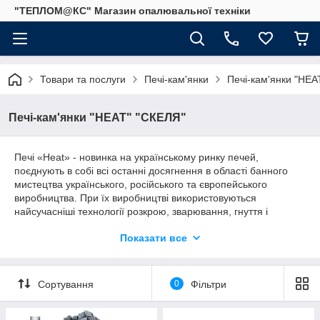
"ТЕПЛОМ@КС" Магазин опалювальної техніки
Товари та послуги
Печі-кам'янки
Печі-кам'янки "HEA
Печі-кам'янки "HEAT" "СКЕЛЯ"
Печі «Heat» - новинка на українському ринку печей,
поєднують в собі всі останні досягнення в області банного
мистецтва українського, російського та європейського
виробництва. При їх виробництві використовуються
найсучасніші технології розкрою, зварювання, гнуття і
фарбування металу.
Показати все
Великий обсяг кам'янки, що дозволяє використовувати до 60
кг каменів (при середній тепловій потужності), що дозволяє
одержувати велику кількість пари при використанні печей
Сортування
0
Фільтри
«Heat» в російській лазні і максимально зберігати тепло у
фінській.