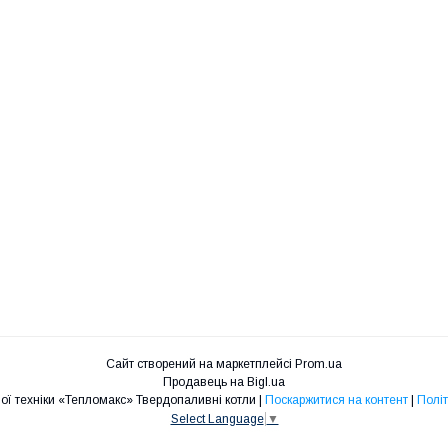
Сайт створений на маркетплейсі
Prom.ua
Продавець на Bigl.ua
Магазин опалювальної техніки «Тепломакс» Твердопаливні котли |
Поскаржитися на контент
|
Політ
Select Language
▼