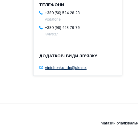
+380 (50) 524-28-23
Vodafone
+380 (98) 498-79-79
Kyivstar
vinichenko_dn@ukr.net